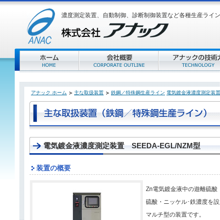
濃度測定装置、自動制御、診断制御装置など各種生産ライ
アナック ホーム
主な取扱装置
鉄鋼／特殊鋼生産ライン
電気鍍金液濃度測定装
電気鍍金液濃度測定装置
SEEDA-EGL/NZM型
装置の概要
Zn電気鍍金液中の遊離硫酸
硫酸・ニッケル･鉄濃度を
マルチ型の装置です。