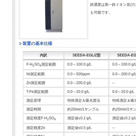
鉄濃度は第一鉄イオン並び
も可能です。
装置の基本仕様
内訳
SEEDA-EGL/Z型
SEEDA-E
F-H
SO
測定範囲
0.0～100.0 g/L
0.0～100.0 g/
2
4
Ni測定範囲
0.0～500ppm
0.0～200.0 g/
Zn測定範囲
0.0～200.0 g/L
--
T-Fe測定範囲
0.0～20.0 g/L
0.0～20.0 g/L
測定原理
特殊滴定＆吸光度法
特殊滴定＆吸
測定時間
約20min/1サンプル
約20min/1サ
測定精度F-H
SO
測定値±0.2 g/L
測定値±0.2 g/
2
4
測定精度Zn
測定値±0.5 g/L
--