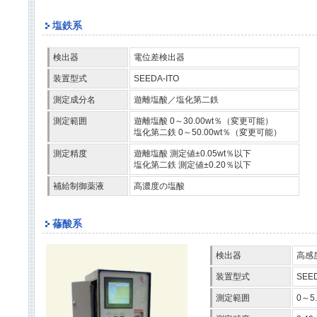
塩鉄系
検出器
電位差検出器
装置型式
SEEDA-ITO
測定成分名
遊離塩酸／塩化第二鉄
測定範囲
遊離塩酸 0～30.00wt％（変更可能）
塩化第二鉄 0～50.00wt％（変更可能）
測定精度
遊離塩酸 測定値±0.05wt％以下
塩化第二鉄 測定値±0.20％以下
補給制御薬液
高濃度の塩酸
蓚酸系
検出器
高感
装置型式
SEED
測定範囲
0～5