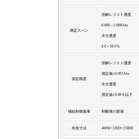
溶解レジスト濃度
0.000～2.000Abs
測定スパン
水分濃度
0.0～50.0％
溶解レジスト濃度
測定値±0.001Abs
測定精度
水分濃度
測定値±0.40％以下
補給制御薬液
剥離液の新液
外形寸法
400W×530D×1500H