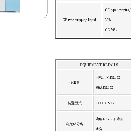
GE type stripping 
GE type stripping liquid
30%
GE 70%
-EQUIPMENT DETAILS-
可視分光検出器
検出器
特殊検出器
装置型式
SEEDA-STR
溶解レジスト濃度
測定成分名
水分