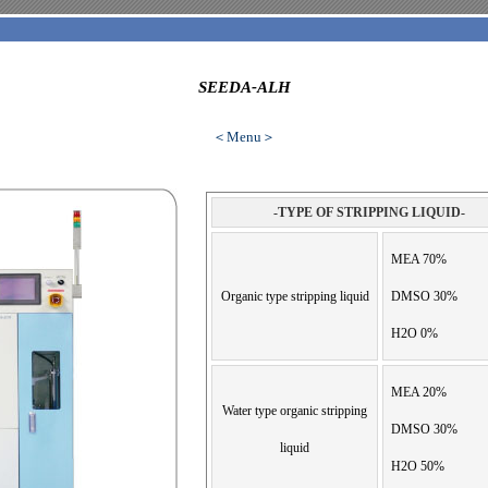
SEEDA-ALH
＜Menu＞
-TYPE OF STRIPPING LIQUID-
MEA 70%
Organic type stripping liquid
DMSO 30%
H2O 0%
MEA 20%
Water type organic stripping
DMSO 30%
liquid
H2O 50%